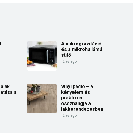
t
A mikrogravitáció
és a mikrohullámú
sütő
2 év ago
blak
Vinyl padló – a
hatása a
kényelem és
praktikum
összhangja a
lakberendezésben
2 év ago