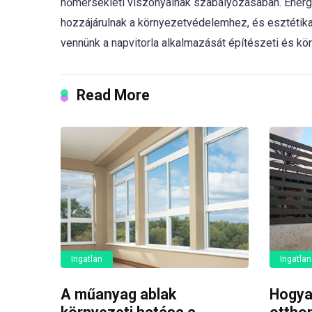
hőmérsékleti viszonyainak szabályozásában. Energia
hozzájárulnak a környezetvédelemhez, és esztétika
vennünk a napvitorla alkalmazását építészeti és kö
Read More
Ingatlan
Ingatlan
A műanyag ablak
Hogya