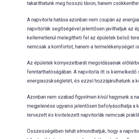
takaríthatunk meg hosszú távon, hanem csökkenthetj
A napvitorla hatása azonban nem csupán az energia
napvitorlák segítségével jelentősen javíthatjuk az 
kellemetlenül melegítheti fel az épületek belső ter
nemcsak a komfortot, hanem a termelékenységet is 
Az épületek környezetbarát megoldásainak előtérb
fenntarthatóságában. A napvitorla itt is kiemelkedő
energiaszükségletét, és ezzel hozzájárulhatunk a k
Azonban nem szabad figyelmen kívül hagynunk a nap
megjelenése ugyanis jelentősen befolyásolhatja a
tervezett és kivitelezett napvitorlák nemcsak prakt
Összességében tehát elmondhatjuk, hogy a napvitor