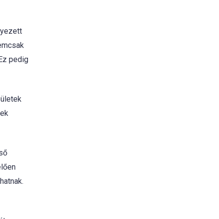
lyezett
 nemcsak
 Ez pedig
ületek
tek
lső
elően
hatnak.