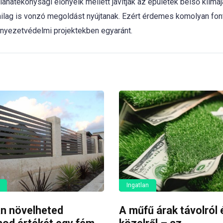
hatékonysági előnyeik mellett javítják az épületek belső klímájá
ilag is vonzó megoldást nyújtanak. Ezért érdemes komolyan fon
rnyezetvédelmi projektekben egyaránt.
Ingatlan
n növelheted
A műfű árak távolról 