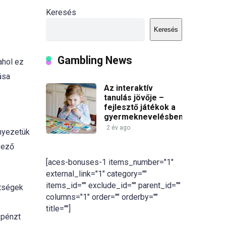
Keresés
Keresés
Gambling News
ahol ez
ása
Az interaktív
tanulás jövője –
fejlesztő játékok a
gyermeknevelésben
2 év ago
rnyezetük
yező
[aces-bonuses-1 items_number="1"
external_link="1" category=""
items_id="" exclude_id="" parent_id=""
ltségek
columns="1" order="" orderby=""
title=""]
 pénzt