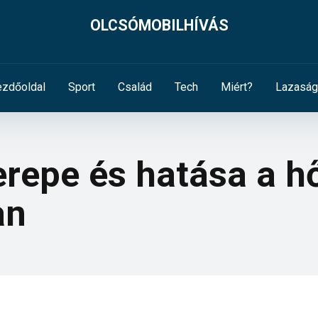
OLCSÓMOBILHÍVÁS
zdőoldal
Sport
Család
Tech
Miért?
Lazaság
erepe és hatása a 
an