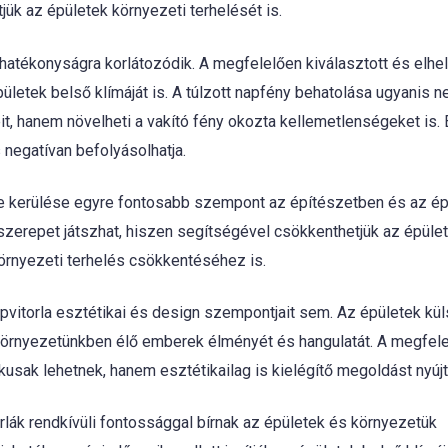
ük az épületek környezeti terhelését is.
hatékonyságra korlátozódik. A megfelelően kiválasztott és elhe
épületek belső klímáját is. A túlzott napfény behatolása ugyanis
eit, hanem növelheti a vakító fény okozta kellemetlenségeket is.
negatívan befolyásolhatja.
e kerülése egyre fontosabb szempont az építészetben és az ép
 szerepet játszhat, hiszen segítségével csökkenthetjük az épüle
örnyezeti terhelés csökkentéséhez is.
vitorla esztétikai és design szempontjait sem. Az épületek kü
 környezetünkben élő emberek élményét és hangulatát. A megfel
ikusak lehetnek, hanem esztétikailag is kielégítő megoldást nyújt
lák rendkívüli fontossággal bírnak az épületek és környezetük