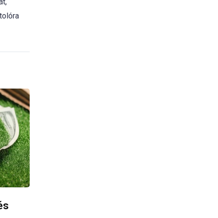
t,
tolóra
és