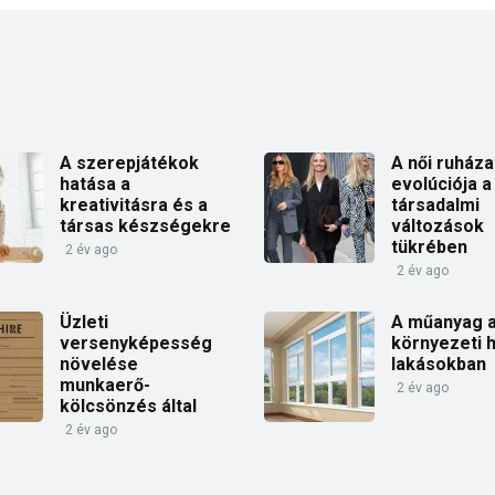
A szerepjátékok
A női ruháza
hatása a
evolúciója a
kreativitásra és a
társadalmi
társas készségekre
változások
tükrében
2 év ago
2 év ago
Üzleti
A műanyag a
versenyképesség
környezeti 
növelése
lakásokban
munkaerő-
2 év ago
kölcsönzés által
2 év ago