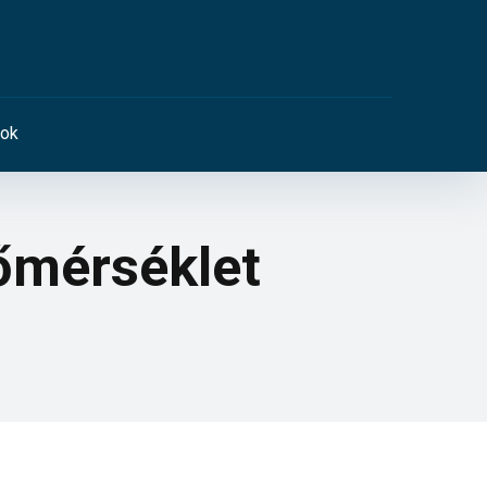
ok
hőmérséklet