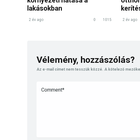
környezeti hatása a
ottho
lakásokban
keríté
2 év ago
0
1015
2 év ago
Vélemény, hozzászólás?
Az e-mail címet nem tesszük közzé.
A kötelező mezők