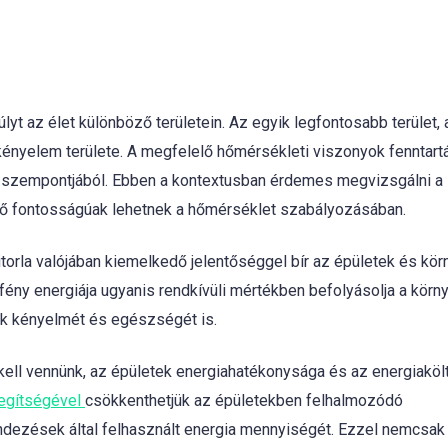
t az élet különböző területein. Az egyik legfontosabb terület, 
ényelem területe. A megfelelő hőmérsékleti viszonyok fenntart
lét szempontjából. Ebben a kontextusban érdemes megvizsgálni a
edő fontosságúak lehetnek a hőmérséklet szabályozásában.
vitorla valójában kiemelkedő jelentőséggel bír az épületek és kö
ény energiája ugyanis rendkívüli mértékben befolyásolja a körn
k kényelmét és egészségét is.
kell vennünk, az épületek energiahatékonysága és az energiakö
egítségével
csökkenthetjük az épületekben felhalmozódó
ndezések által felhasznált energia mennyiségét. Ezzel nemcsak