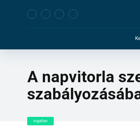
Ke
A napvitorla sz
szabályozásáb
Ingatlan