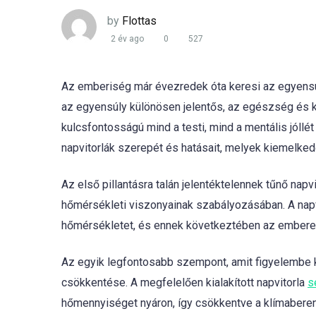
by
Flottas
2 év ago
0
527
Az emberiség már évezredek óta keresi az egyensúly
az egyensúly különösen jelentős, az egészség és k
kulcsfontosságú mind a testi, mind a mentális jól
napvitorlák szerepét és hatásait, melyek kiemelk
Az első pillantásra talán jelentéktelennek tűnő nap
hőmérsékleti viszonyainak szabályozásában. A napf
hőmérsékletet, és ennek következtében az embere
Az egyik legfontosabb szempont, amit figyelembe 
csökkentése. A megfelelően kialakított napvitorla
s
hőmennyiséget nyáron, így csökkentve a klímabere