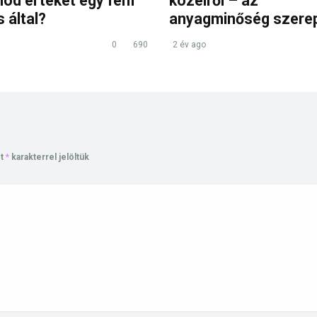
nod értékét egy fém
közelről – az
s által?
anyagminőség szere
0
690
2 év ago
et
*
karakterrel jelöltük