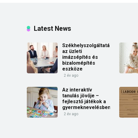
Latest News
Székhelyszolgáltatás:
az üzleti
imázsépítés és
bizalomépítés
eszköze
2 év ago
Az interaktív
tanulás jövője –
fejlesztő játékok a
gyermeknevelésben
2 év ago