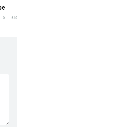
pe
0
640