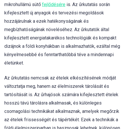
mikrohullámú sütő
fejlődésére
is. Az űrkutatás során
kifejlesztett új anyagok és tervezési megoldások
hozzájárulnak a ezek hatékonyságának és
megbízhatóságának növeléséhez. Az űrkutatók által
kifejlesztett energiatakarékos technológiák és kompakt
dizájnok a földi konyhákban is alkalmazhatók, ezáltal még
kényelmesebbé és fenntarthatóbbá téve a mindennapi
életünket.
Az űrkutatás nemcsak az ételek elkészítésének módját
változtatja meg, hanem az élelmiszerek tárolását és
tartósítását is. Az űrhajósok számára kifejlesztett ételek
hosszú távú tárolásra alkalmasak, és különleges
csomagolási technikákat alkalmaznak, amelyek megőrzik
az ételek frissességét és tápértékét. Ezek a technikák a
földi élelmiszeriparban is hasznosak lehetnek, különösen