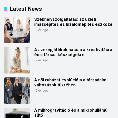
Latest News
Székhelyszolgáltatás: az üzleti
imázsépítés és bizalomépítés eszköze
2 év ago
A szerepjátékok hatása a kreativitásra
és a társas készségekre
2 év ago
A női ruházat evolúciója a társadalmi
változások tükrében
2 év ago
A mikrogravitáció és a mikrohullámú
sütő