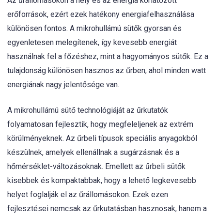
Az űrállomásokon a hely és az energia korlátozott
erőforrások, ezért ezek hatékony energiafelhasználása
különösen fontos. A mikrohullámú sütők gyorsan és
egyenletesen melegítenek, így kevesebb energiát
használnak fel a főzéshez, mint a hagyományos sütők. Ez a
tulajdonság különösen hasznos az űrben, ahol minden watt
energiának nagy jelentősége van.
A mikrohullámú sütő technológiáját az űrkutatók
folyamatosan fejlesztik, hogy megfeleljenek az extrém
körülményeknek. Az űrbeli típusok speciális anyagokból
készülnek, amelyek ellenállnak a sugárzásnak és a
hőmérséklet-változásoknak. Emellett az űrbeli sütők
kisebbek és kompaktabbak, hogy a lehető legkevesebb
helyet foglalják el az űrállomásokon. Ezek ezen
fejlesztései nemcsak az űrkutatásban hasznosak, hanem a