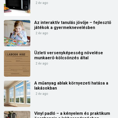
2 év ago
Az interaktív tanulás jövője – fejlesztő
játékok a gyermeknevelésben
2 év ago
Üzleti versenyképesség növelése
munkaerő-kölcsönzés által
2 év ago
A műanyag ablak környezeti hatása a
lakásokban
2 év ago
Vinyl padló – a kényelem és praktikum