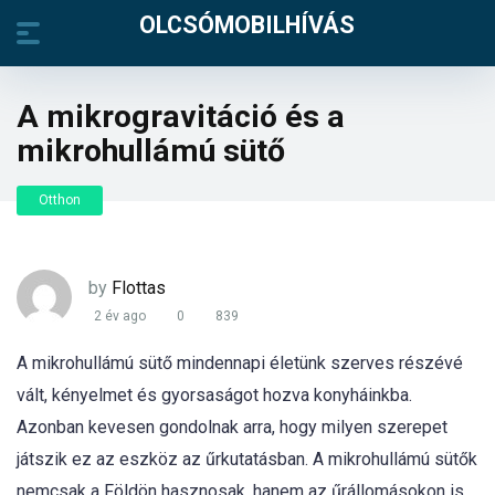
OLCSÓMOBILHÍVÁS
A mikrogravitáció és a
mikrohullámú sütő
Otthon
by
Flottas
2 év ago
0
839
A mikrohullámú sütő mindennapi életünk szerves részévé
vált, kényelmet és gyorsaságot hozva konyháinkba.
Azonban kevesen gondolnak arra, hogy milyen szerepet
játszik ez az eszköz az űrkutatásban. A mikrohullámú sütők
nemcsak a Földön hasznosak, hanem az űrállomásokon is