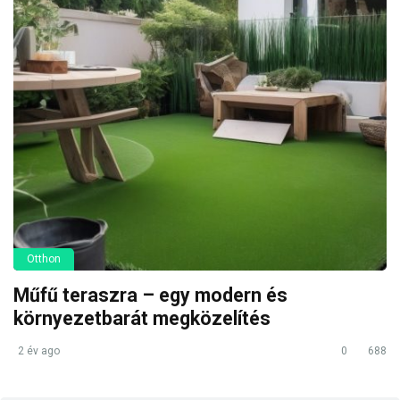
Otthon
Műfű teraszra – egy modern és
környezetbarát megközelítés
2 év ago
0
688