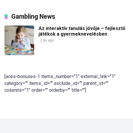
Gambling News
Az interaktív tanulás jövője – fejlesztő
játékok a gyermeknevelésben
2 év ago
[aces-bonuses-1 items_number="1" external_link="1"
category="" items_id="" exclude_id="" parent_id=""
columns="1" order="" orderby="" title=""]