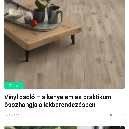
Otthon
Vinyl padló – a kényelem és praktikum
összhangja a lakberendezésben
2 év ago
0
996