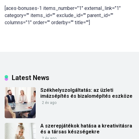
[aces-bonuses-1 items_number="1" external_link="1"
category="" items_id="" exclude_id="" parent_id=""
columns="1" order="" orderby="" title=""]
Latest News
Székhelyszolgáltatás: az üzleti
imázsépítés és bizalomépítés eszköze
2 év ago
A szerepjátékok hatása a kreativitásra
és a társas készségekre
2 év ago