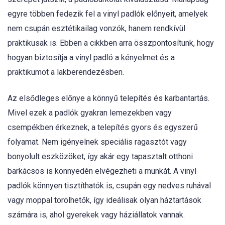
egyre többen fedezik fel a vinyl padlók előnyeit, amelyek
nem csupán esztétikailag vonzók, hanem rendkívül
praktikusak is. Ebben a cikkben arra összpontosítunk, hogy
hogyan biztosítja a vinyl padló a kényelmet és a
praktikumot a lakberendezésben.
Az elsődleges előnye a könnyű telepítés és karbantartás.
Mivel ezek a padlók gyakran lemezekben vagy
csempékben érkeznek, a telepítés gyors és egyszerű
folyamat. Nem igényelnek speciális ragasztót vagy
bonyolult eszközöket, így akár egy tapasztalt otthoni
barkácsos is könnyedén elvégezheti a munkát. A vinyl
padlók könnyen tisztíthatók is, csupán egy nedves ruhával
vagy moppal törölhetők, így ideálisak olyan háztartások
számára is, ahol gyerekek vagy háziállatok vannak.