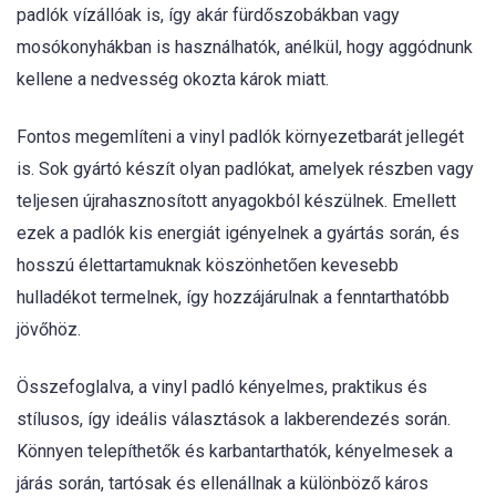
padlók vízállóak is, így akár fürdőszobákban vagy
mosókonyhákban is használhatók, anélkül, hogy aggódnunk
kellene a nedvesség okozta károk miatt.
Fontos megemlíteni a vinyl padlók környezetbarát jellegét
is. Sok gyártó készít olyan padlókat, amelyek részben vagy
teljesen újrahasznosított anyagokból készülnek. Emellett
ezek a padlók kis energiát igényelnek a gyártás során, és
hosszú élettartamuknak köszönhetően kevesebb
hulladékot termelnek, így hozzájárulnak a fenntarthatóbb
jövőhöz.
Összefoglalva, a vinyl padló kényelmes, praktikus és
stílusos, így ideális választások a lakberendezés során.
Könnyen telepíthetők és karbantarthatók, kényelmesek a
járás során, tartósak és ellenállnak a különböző káros