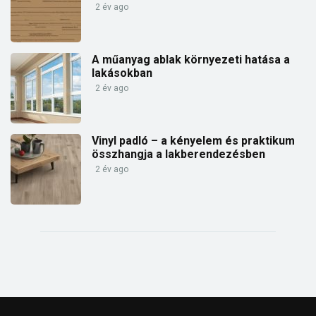
2 év ago
A műanyag ablak környezeti hatása a
lakásokban
2 év ago
Vinyl padló – a kényelem és praktikum
összhangja a lakberendezésben
2 év ago