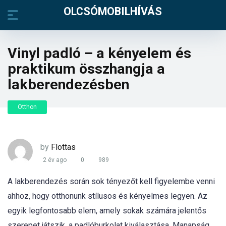
OLCSÓMOBILHÍVÁS
Vinyl padló – a kényelem és
praktikum összhangja a
lakberendezésben
Otthon
by
Flottas
2 év ago
0
989
A lakberendezés során sok tényezőt kell figyelembe venni
ahhoz, hogy otthonunk stílusos és kényelmes legyen. Az
egyik legfontosabb elem, amely sokak számára jelentős
szerepet játszik, a padlóburkolat kiválasztása. Manapság