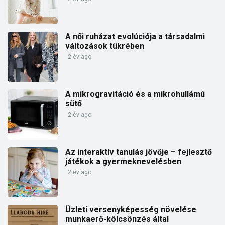
A női ruházat evolúciója a társadalmi
változások tükrében
2 év ago
A mikrogravitáció és a mikrohullámú
sütő
2 év ago
Az interaktív tanulás jövője – fejlesztő
játékok a gyermeknevelésben
2 év ago
Üzleti versenyképesség növelése
munkaerő-kölcsönzés által