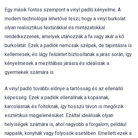
Egy másik fontos szempont a vinyl padló kényelme. A
modern technológia lehetővé teszi, hogy a vinyl burkolat
olyan realisztikus textúrákkal és mintázatokkal
rendelkezzenek, amelyek utánozzák a fa vagy akár a kő
burkolatát. Ezek a padlók nemcsak szépek, de tapintásra is
kellemesek, és lágy felületet biztosítanak a járás során, így
kényelmesek a mezítlábas járásra és ideálisak a
gyermekek számára is.
A vinyl padló további előnye a tartósság és az ellenálló
képesség. Ezek a padlók ellenállnak a kopásnak,
karcolásnak és foltoknak, így hosszú távon is megőrzik
esztétikus megjelenésüket. Ezáltal ideálisak olyan
helyiségek számára is, ahol nagyobb a forgalom, például
nappalik, konyhák vagy folyosók esetében. Emellett ezek a