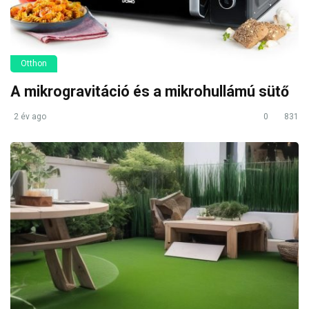
Otthon
A mikrogravitáció és a mikrohullámú sütő
2 év ago
0
831