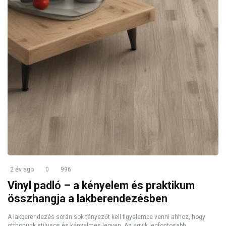
2 év ago
0
996
Vinyl padló – a kényelem és praktikum
összhangja a lakberendezésben
A lakberendezés során sok tényezőt kell figyelembe venni ahhoz, hogy
otthonunk stílusos és kényelmes legyen. Az egyik legfontosabb ...