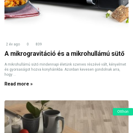
2 év ago
0
839
A mikrogravitáció és a mikrohullámú sütő
A mikrohullámú sütő mindennapi életünk szerves részévé vált, kényelmet
és gyorsaságot hozva konyháinkba. Azonban kevesen gondolnak arra,
hogy ...
Read more »
Otthon