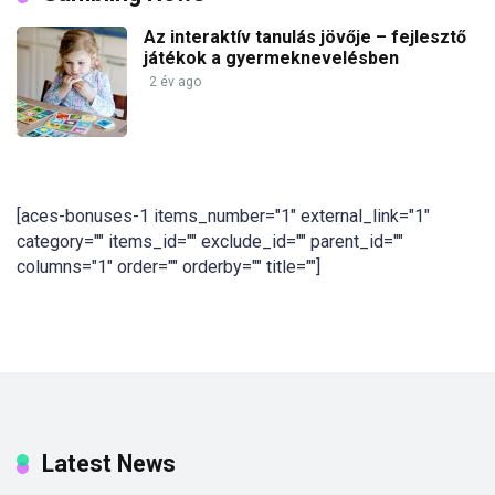
Az interaktív tanulás jövője – fejlesztő
játékok a gyermeknevelésben
2 év ago
[aces-bonuses-1 items_number="1" external_link="1"
category="" items_id="" exclude_id="" parent_id=""
columns="1" order="" orderby="" title=""]
Latest News