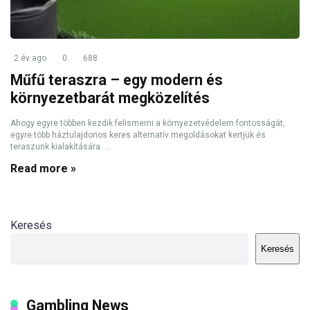
2 év ago
0
688
Műfű teraszra – egy modern és
környezetbarát megközelítés
Ahogy egyre többen kezdik felismerni a környezetvédelem fontosságát,
egyre több háztulajdonos keres alternatív megoldásokat kertjük és
teraszunk kialakítására. ...
Read more »
Keresés
Keresés
Gambling News