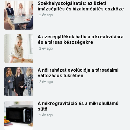
Székhelyszolgáltatás: az üzleti
imázsépítés és bizalomépítés eszköze
2 év ago
A szerepjátékok hatása a kreativitásra
és a társas készségekre
2 év ago
A női ruházat evolúciója a társadalmi
változások tükrében
2 év ago
A mikrogravitáció és a mikrohullámú
sütő
2 év ago