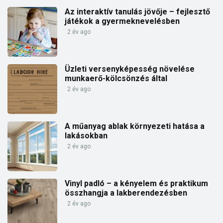
Az interaktív tanulás jövője – fejlesztő
játékok a gyermeknevelésben
2 év ago
Üzleti versenyképesség növelése
munkaerő-kölcsönzés által
2 év ago
A műanyag ablak környezeti hatása a
lakásokban
2 év ago
Vinyl padló – a kényelem és praktikum
összhangja a lakberendezésben
2 év ago